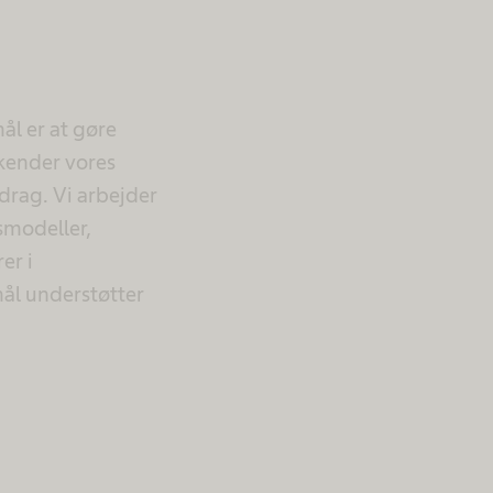
ål er at gøre
kender vores
drag. Vi arbejder
smodeller,
er i
mål understøtter