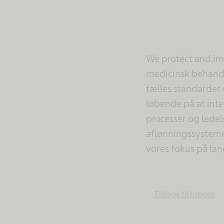
We protect and imp
medicinsk behandl
fælles standarder
løbende på at int
processer og lede
aflønningssystemer
vores fokus på la
Tilbage til toppen