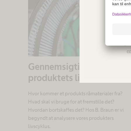
Not a
regio
co
Gennemsigtighed i
produktets livscyklus
Hvor kommer et produkts råmaterialer fra?
Hvad skal vi bruge for at fremstille det?
Hvordan bortskaffes det? Hos B. Braun er vi
begyndt at analysere vores produkters
livscyklus.