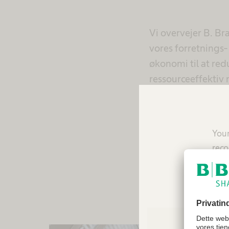
​Vi overvejer B. B
vores forretnings-
økonomi til at red
ressourceeffektiv
muligt ved at imp
Your
reco