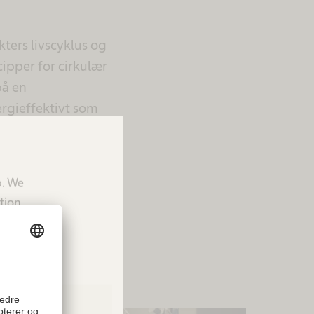
ters livscyklus og
cipper for cirkulær
på en
rgieffektivt som
p. We
tion.