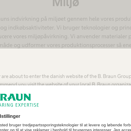
Miljø
rauns indvirkning på miljøet gennem hele vores produk
 og indkøbsaktiviteter. Vi bruger teknologier og prin
ucere vores miljøpåvirkning. Vi anvender materialer 
 måde og udformer vores produktionsprocesser så ene
lementere en omfattende energistyring.
 are about to enter the danish website of the B. Braun Grou
Historier
mmend you visit the website of your local B. Braun organiza
Miljø
United States - B. Braun Medical Inc.
Denmark - B. Braun Medical A/S