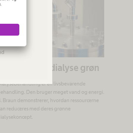
ies or
Please
and
Sådan bliver dialyse grøn
ialysebehandling er en livsbevarende
ehandling. Den bruger meget vand og energi.
. Braun demonstrerer, hvordan ressourcerne
an reduceres med deres grønne
ialysekoncept.