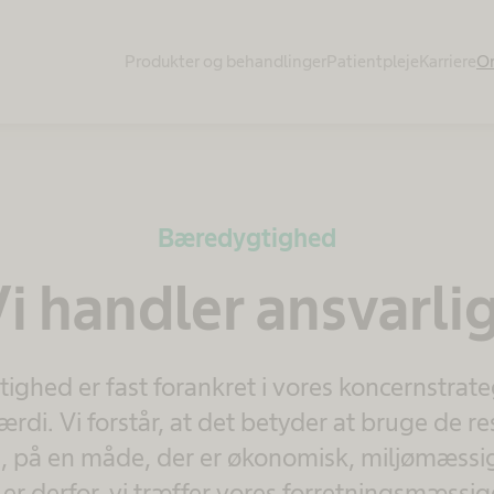
Produkter og behandlinger
Patientpleje
Karriere
O
Bæredygtighed
i handler ansvarli
ghed er fast forankret i vores koncernstrat
di. Vi forstår, at det betyder at bruge de res
d, på en måde, der er økonomisk, miljømæssig
 er derfor, vi træffer vores forretningsmæssi