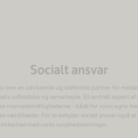
Socialt ansvar
selv som en udviklende og støttende partner for meda
reativ udfoldelse og samarbejde. Et centralt aspekt af 
 for menneskerettighederne – både for vores egne me
s værdikæder. For os betyder socialt ansvar også at
rsikkerhed med vores sundhedsløsninger.