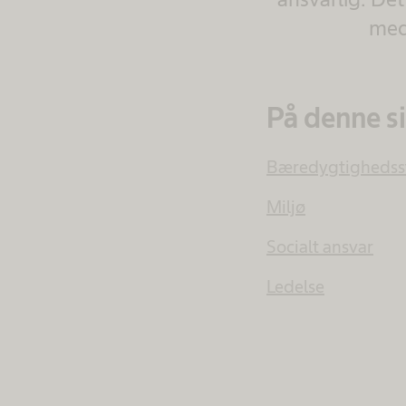
med
På denne s
Bæredygtighedsst
Miljø
Socialt ansvar
Ledelse