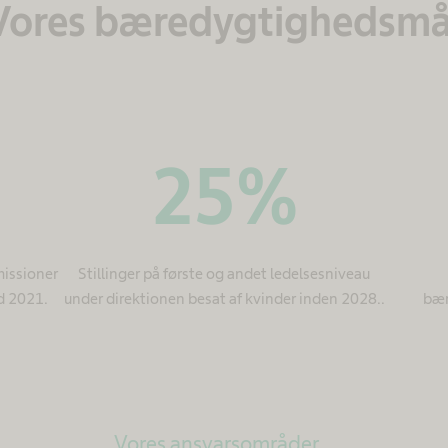
Vores bæredygtighedsmå
25
%
missioner
Stillinger på første og andet ledelsesniveau
d 2021.
under direktionen besat af kvinder inden 2028..
bær
Vores ansvarsområder