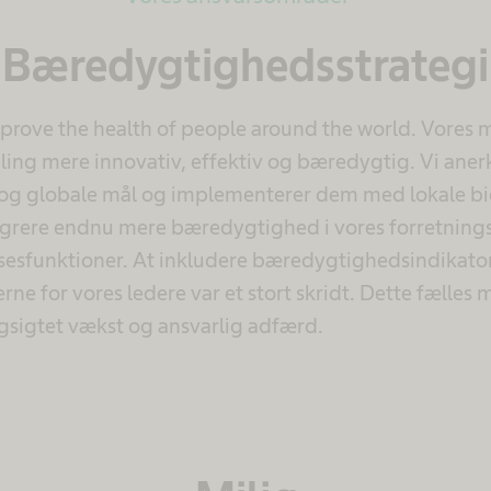
Bæredygtighedsstrategi
rove the health of people around the world. Vores m
ing mere innovativ, effektiv og bæredygtig. Vi aner
 og globale mål og implementerer dem med lokale bi
egrere endnu mere bæredygtighed i vores forretning
lsesfunktioner. At inkludere bæredygtighedsindikator
ne for vores ledere var et stort skridt. Dette fælles 
ngsigtet vækst og ansvarlig adfærd.