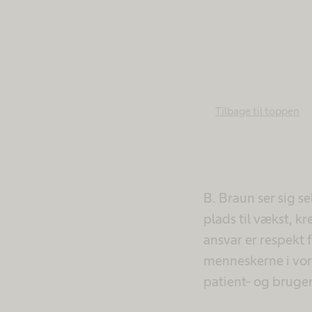
Tilbage til toppen
B. Braun ser sig 
plads til vækst, k
ansvar er respekt
menneskerne i vore
patient- og bruge