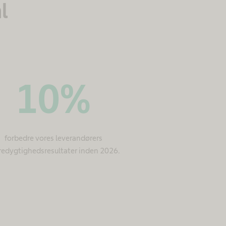
l
10
%
forbedre vores leverandørers
edygtighedsresultater inden 2026.