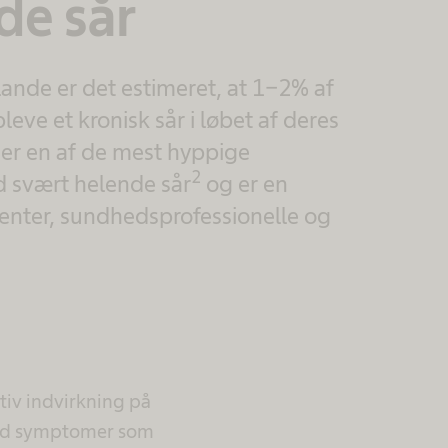
de sår
 lande er det estimeret, at 1-2% af
leve et kronisk sår i løbet af deres
 er en af de mest hyppige
2
d svært helende sår
og er en
ienter, sundhedsprofessionelle og
iv indvirkning på
 med symptomer som