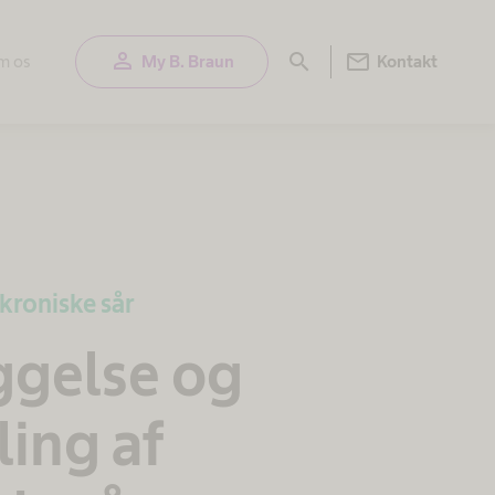
person
mail
search
m os
My B. Braun
Kontakt
kroniske sår
ggelse og
ing af