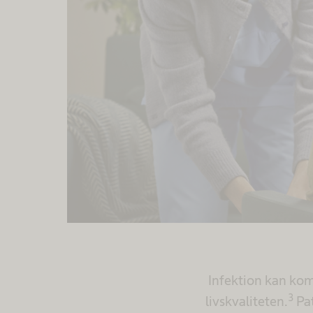
Infektion kan ko
3
livskvaliteten.
Pat