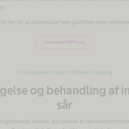
25.
lik her for at downloade hele grafikken som referenc
Download PDF'en nu
En avanceret og kombineret tilgang
else og behandling af i
sår
ingskoncept dækker alle stadier af sårinfektionsforl