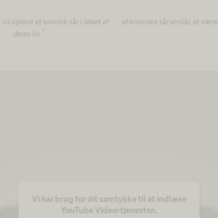
vil opleve et kronisk sår i løbet af
af kroniske sår anslås at være
7
deres liv.
Vi har brug for dit samtykke til at indlæse
YouTube Video-tjenesten.