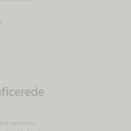
e.
nficerede
øbet med vores