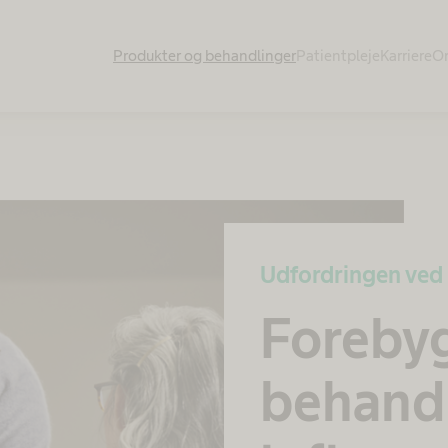
Produkter og behandlinger
Patientpleje
Karriere
O
Udfordringen ved 
Foreby
behandl