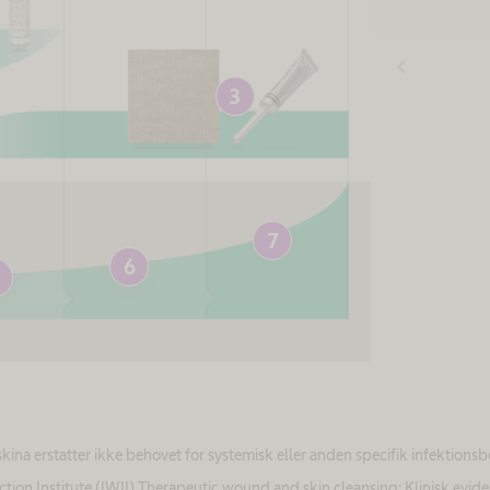
chevron_left
3
7
6
ina erstatter ikke behovet for systemisk eller anden specifik infektionsb
tion Institute (IWII) Therapeutic wound and skin cleansing: Klinisk evide