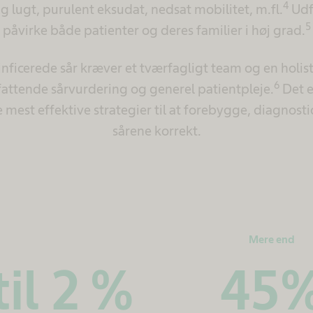
4
 lugt, purulent eksudat, nedsat mobilitet, m.fl.
Udf
5
påvirke både patienter og deres familier i høj grad.
nficerede sår kræver et tværfagligt team og en holist
6
attende sårvurdering og generel patientpleje.
Det e
de mest effektive strategier til at forebygge, diagnost
sårene korrekt.
Mere end
til 2 %
50