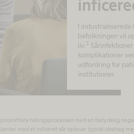
inficere
I industrialiserede
befolkningen vil op
1
liv.
Sårinfektioner
komplikationer ve
udfordring for pat
institutioner.
mpromittere helingsprocessen med en betydelig negat
ienter med et inficeret sår oplever typisk ubehag