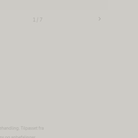
chevron_right
1
/
7
ehandling. Tilpasset fra
ns og anbefalinger.