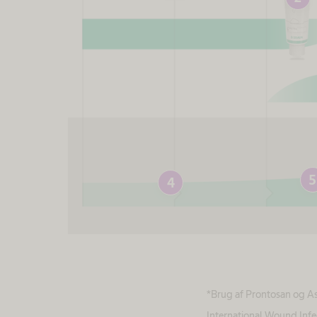
5
4
*Brug af Prontosan og Ask
International Wound Infec